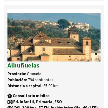
Albuñuelas
Provincia:
Granada
Población:
794 habitantes
Distancia a capital:
35,90 km
Consultorio médico
Ed. Infantil, Primaria, ESO
VDSL 30Mbps, FTTH, Inalámbrico fijo, 4G (LTE)