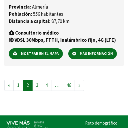
Provincia:
Almería
Población:
556 habitantes
Distancia a capital:
87,70 km
Consultorio médico
VDSL 30Mbps, FTTH, Inalámbrico fijo, 4G (LTE)
MOSTRAR EN EL MAPA
MÁS INFORMACIÓN
Navegación de entradas
«
1
2
3
4
…
46
»
Reto demográfico