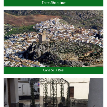
Torre Alháquime
Cañete la Real