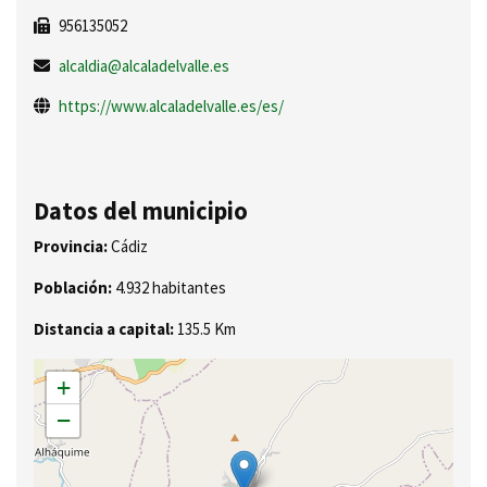
956135052
alcaldia@alcaladelvalle.es
https://www.alcaladelvalle.es/es/
Datos del municipio
Provincia:
Cádiz
Población:
4.932 habitantes
Distancia a capital:
135.5 Km
+
−