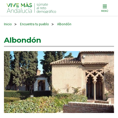
Navegación principal
MENÚ
Inicio
Encuentra tu pueblo
Albondón
>
>
Albondón