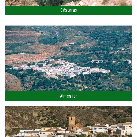
Cástaras
Almegíjar