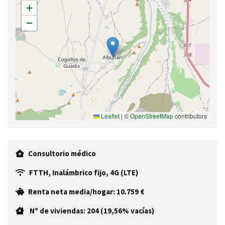
+
−
Leaflet
|
©
OpenStreetMap
contributors
Consultorio médico
FTTH, Inalámbrico fijo, 4G (LTE)
Renta neta media/hogar: 10.759 €
Nº de viviendas: 204 (19,56% vacías)