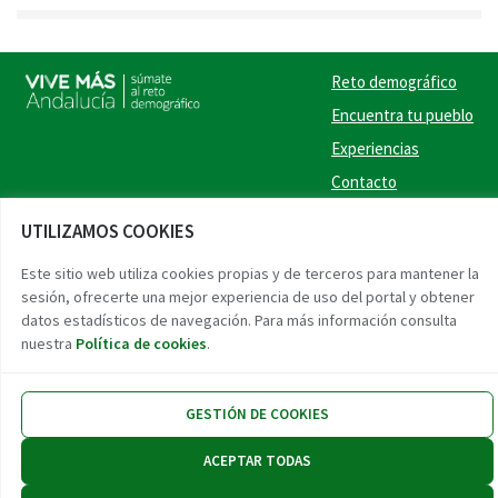
Reto demográfico
Encuentra tu pueblo
Experiencias
Contacto
Twitter
Facebook
Instag
Link
UTILIZAMOS COOKIES
Este sitio web utiliza cookies propias y de terceros para mantener la
Accesibilidad
Aviso legal
Protección de datos
sesión, ofrecerte una mejor experiencia de uso del portal y obtener
datos estadísticos de navegación. Para más información consulta
nuestra
Política de cookies
.
GESTIÓN DE COOKIES
ACEPTAR TODAS