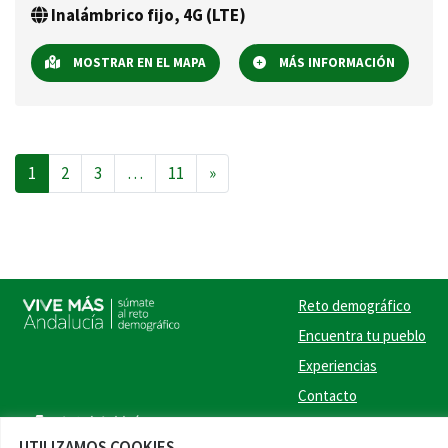
Inalámbrico fijo, 4G (LTE)
MOSTRAR EN EL MAPA
MÁS INFORMACIÓN
Navegación de entradas
1
2
3
…
11
»
Reto demográfico
Encuentra tu pueblo
Experiencias
Contacto
Twitter
Facebook
Instag
Link
UTILIZAMOS COOKIES