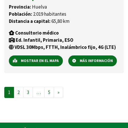
Provincia:
Huelva
Población:
2.019 habitantes
Distancia a capital:
65,80 km
Consultorio médico
Ed. Infantil, Primaria, ESO
VDSL 30Mbps, FTTH, Inalámbrico fijo, 4G (LTE)
MOSTRAR EN EL MAPA
MÁS INFORMACIÓN
Navegación de entradas
1
2
3
…
5
»