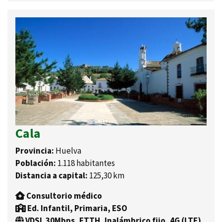
Cala
Provincia:
Huelva
Población:
1.118 habitantes
Distancia a capital:
125,30 km
Consultorio médico
Ed. Infantil, Primaria, ESO
VDSL 30Mbps, FTTH, Inalámbrico fijo, 4G (LTE)