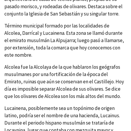
pasado morisco, y rodeadas de olivares. Destaca sobre el
conjunto la Iglesia de San Sebastián y su singular torre.
Término municipal formado por las localidades de
Alcolea, Darrí­cal y Lucainena. Esta zona se llamó durante
el emirato musulmán La Alpujarra; luego pasó a llamarse,
por extensión, toda la comarca que hoy conocemos con
este nombre.
Alcolea fue la Alcolaya de la que hablaron los geógrafos
musulmanes por una fortificación de la época del
Emirato, ruinas que aún se conservan en el Castillejo. Hoy
dí­a es imposible separar Alcolea de sus olivares. Se dice
que los olivares de Alcolea son los más altos del mundo.
Lucainena, posiblemente sea un topónimo de origen
latino, podrí­a ser el nombre de una hacienda, Lucainus.
Durante el periodo hispano musulmán se tratarí­a de
Locaynina, lugar que contaba con mezquita mayor y