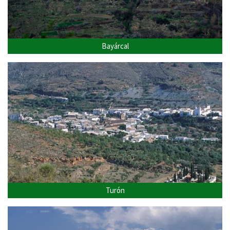
Bayárcal
Turón