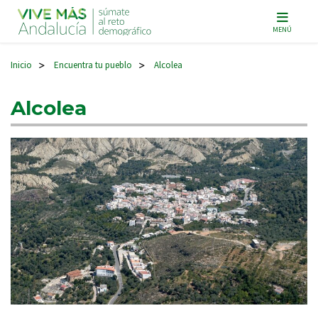
Navegación principal
MENÚ
Inicio
Encuentra tu pueblo
Alcolea
>
>
Alcolea