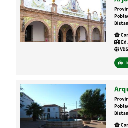
Provin
Pobla
Distan
Con
Ed.
VDS
M
Arqu
Provin
Pobla
Distan
Con