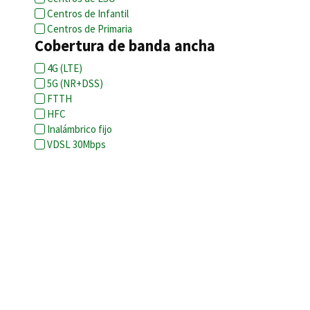
Centros de Infantil
Centros de Primaria
Cobertura de banda ancha
4G (LTE)
5G (NR+DSS)
FTTH
HFC
Inalámbrico fijo
VDSL 30Mbps