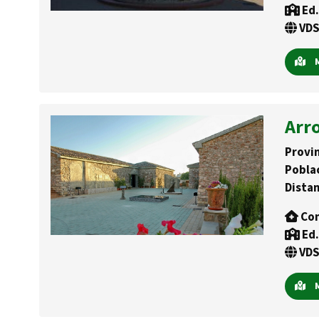
Ed.
VDS
M
Arr
Provin
Pobla
Distan
Con
Ed.
VDS
M