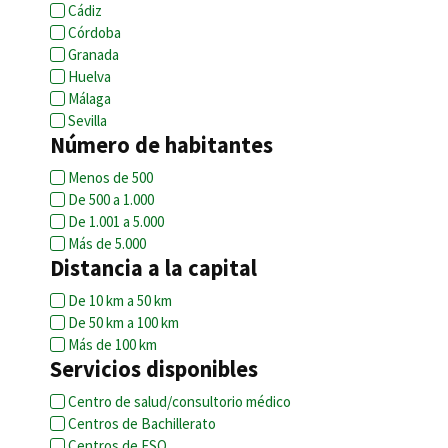
Cádiz
Córdoba
Granada
Huelva
Málaga
Sevilla
Número de habitantes
Menos de 500
De 500 a 1.000
De 1.001 a 5.000
Más de 5.000
Distancia a la capital
De 10 km a 50 km
De 50 km a 100 km
Más de 100 km
Servicios disponibles
Centro de salud/consultorio médico
Centros de Bachillerato
Centros de ESO