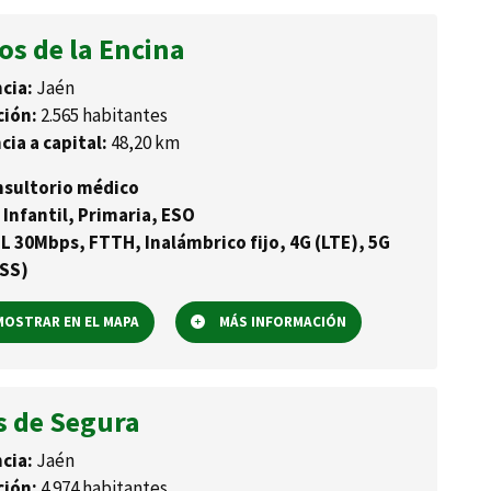
os de la Encina
cia:
Jaén
ción:
2.565 habitantes
cia a capital:
48,20 km
sultorio médico
 Infantil, Primaria, ESO
L 30Mbps, FTTH, Inalámbrico fijo, 4G (LTE), 5G
SS)
OSTRAR EN EL MAPA
MÁS INFORMACIÓN
s de Segura
cia:
Jaén
ción:
4.974 habitantes