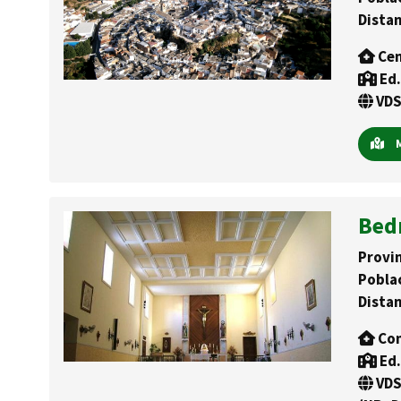
Distan
Cen
Ed.
VDS
M
Bed
Provin
Pobla
Distan
Con
Ed.
VDS