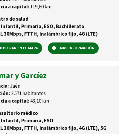
cia a capital:
119,60 km
tro de salud
 Infantil, Primaria, ESO, Bachillerato
L 30Mbps, FTTH, Inalámbrico fijo, 4G (LTE)
OSTRAR EN EL MAPA
MÁS INFORMACIÓN
mar y Garcíez
cia:
Jaén
ción:
2.571 habitantes
cia a capital:
43,10 km
sultorio médico
 Infantil, Primaria, ESO
L 30Mbps, FTTH, Inalámbrico fijo, 4G (LTE), 5G