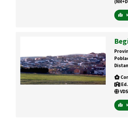
(NR+D
M
Beg
Provin
Pobla
Distan
Con
Ed.
VDS
M