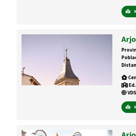
M
Arj
Provin
Pobla
Distan
Cen
Ed.
VDS
M
Arjo