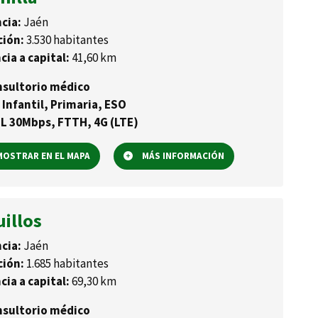
cia:
Jaén
ción:
3.530 habitantes
cia a capital:
41,60 km
sultorio médico
 Infantil, Primaria, ESO
L 30Mbps, FTTH, 4G (LTE)
OSTRAR EN EL MAPA
MÁS INFORMACIÓN
illos
cia:
Jaén
ción:
1.685 habitantes
cia a capital:
69,30 km
sultorio médico