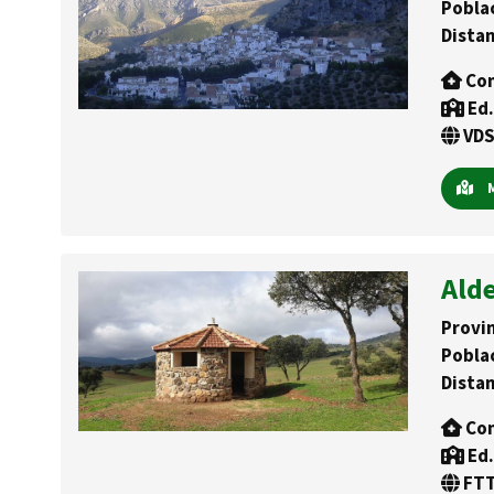
Pobla
Distan
Con
Ed.
VDS
M
Ald
Provin
Pobla
Distan
Con
Ed.
FTT