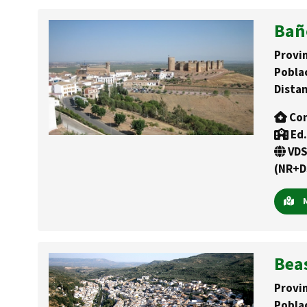
Bañ
Provin
Pobla
Distan
Con
Ed.
VDS
(NR+D
M
Bea
Provin
Pobla