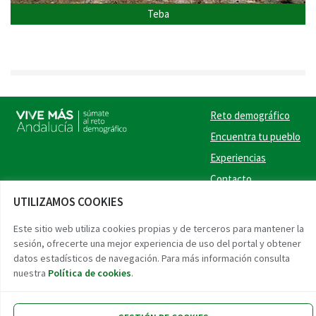
Teba
Reto demográfico
Encuentra tu pueblo
Experiencias
Contacto
UTILIZAMOS COOKIES
Twitter
Facebook
Instag
Link
Este sitio web utiliza cookies propias y de terceros para mantener la
sesión, ofrecerte una mejor experiencia de uso del portal y obtener
Accesibilidad
Aviso legal
Protección de datos
datos estadísticos de navegación. Para más información consulta
nuestra
Política de cookies
.