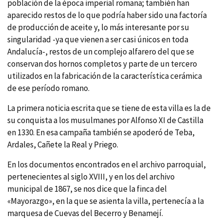
población de la época imperial romana; también han
aparecido restos de lo que podrí­a haber sido una factorí­a
de producción de aceite y, lo más interesante por su
singularidad -ya que vienen a ser casi únicos en toda
Andalucí­a-, restos de un complejo alfarero del que se
conservan dos hornos completos y parte de un tercero
utilizados en la fabricación de la caracterí­stica cerámica
de ese perí­odo romano.
La primera noticia escrita que se tiene de esta villa es la de
su conquista a los musulmanes por Alfonso XI de Castilla
en 1330. En esa campaña también se apoderó de Teba,
Ardales, Cañete la Real y Priego.
En los documentos encontrados en el archivo parroquial,
pertenecientes al siglo XVIII, y en los del archivo
municipal de 1867, se nos dice que la finca del
«Mayorazgo», en la que se asienta la villa, pertenecí­a a la
marquesa de Cuevas del Becerro y Benamejí­.