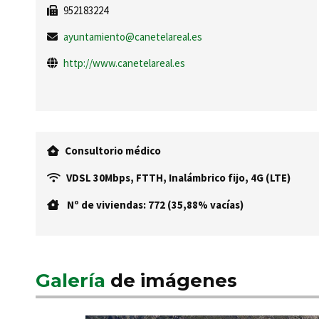
952183224
ayuntamiento@canetelareal.es
http://www.canetelareal.es
Consultorio médico
VDSL 30Mbps, FTTH, Inalámbrico fijo, 4G (LTE)
Nº de viviendas: 772 (35,88% vacías)
Galería
de imágenes