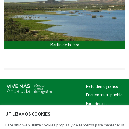
Martín de la Jara
Reto demográfico
Encuentra tu pueblo
Experiencias
Contacto
UTILIZAMOS COOKIES
Twitter
Facebook
Instag
Link
Este sitio web utiliza cookies propias y de terceros para mantener la