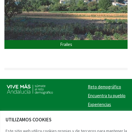
Frailes
Reto demográfico
Encuentra tu pueblo
Experiencias
Contacto
UTILIZAMOS COOKIES
Twitter
Facebook
Instag
Link
Este sitio web utiliza cookies propias y de terceros para mantener la