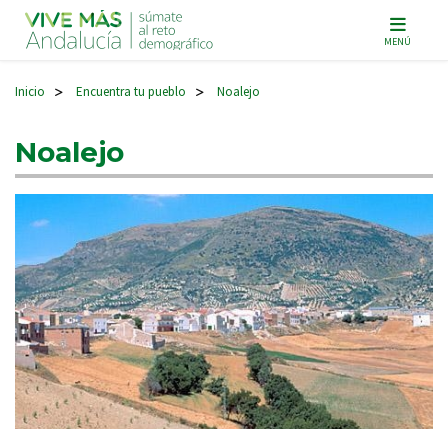
Navegación principal
MENÚ
Inicio
Encuentra tu pueblo
Noalejo
>
>
Noalejo