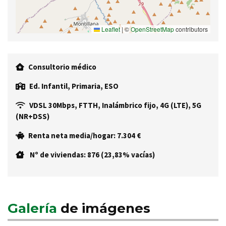
Leaflet
|
©
OpenStreetMap
contributors
Consultorio médico
Ed. Infantil, Primaria, ESO
VDSL 30Mbps, FTTH, Inalámbrico fijo, 4G (LTE), 5G
(NR+DSS)
Renta neta media/hogar: 7.304 €
Nº de viviendas: 876 (23,83% vacías)
Galería
de imágenes