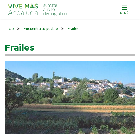
Navegación principal
MENÚ
Inicio
Encuentra tu pueblo
Frailes
>
>
Frailes