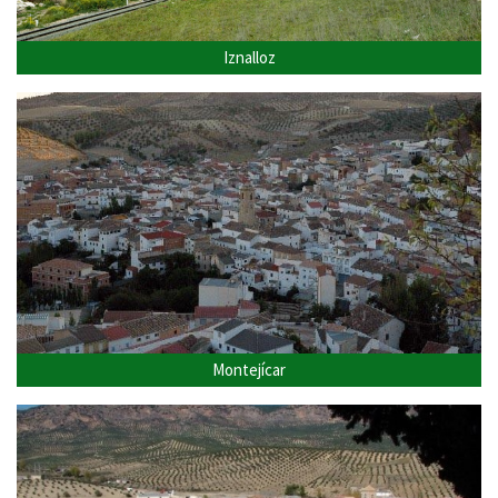
Iznalloz
Montejícar