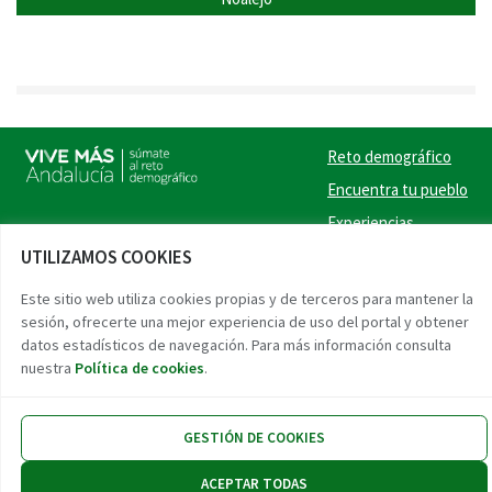
Reto demográfico
Encuentra tu pueblo
Experiencias
UTILIZAMOS COOKIES
Contacto
Twitter
Facebook
Instag
Link
Este sitio web utiliza cookies propias y de terceros para mantener la
sesión, ofrecerte una mejor experiencia de uso del portal y obtener
datos estadísticos de navegación. Para más información consulta
Accesibilidad
Aviso legal
Protección de datos
nuestra
Política de cookies
.
GESTIÓN DE COOKIES
ACEPTAR TODAS