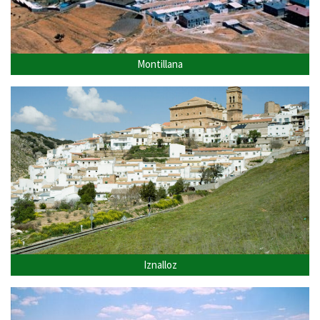
Montillana
Iznalloz