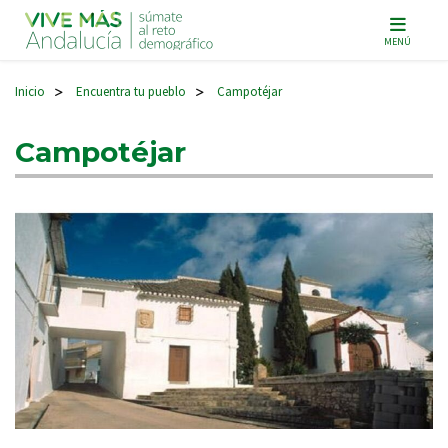
Navegación principal
MENÚ
Inicio
Encuentra tu pueblo
Campotéjar
>
>
Campotéjar