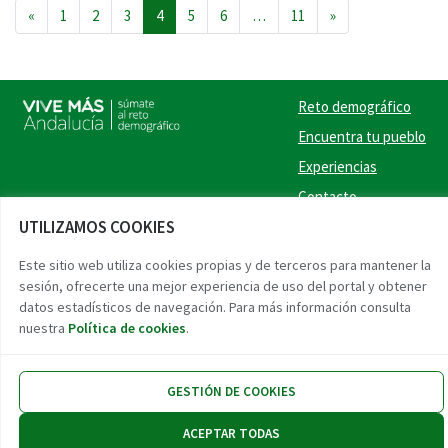
Navegación de entradas
«
1
2
3
4
5
6
…
11
»
Reto demográfico
Encuentra tu pueblo
Experiencias
Contacto
UTILIZAMOS COOKIES
Twitter
Facebook
Instag
Link
Este sitio web utiliza cookies propias y de terceros para mantener la
sesión, ofrecerte una mejor experiencia de uso del portal y obtener
Accesibilidad
Aviso legal
Protección de datos
datos estadísticos de navegación. Para más información consulta
nuestra
Política de cookies
.
GESTIÓN DE COOKIES
ACEPTAR TODAS