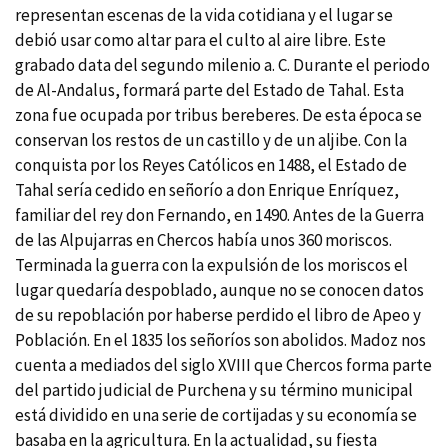
representan escenas de la vida cotidiana y el lugar se
debió usar como altar para el culto al aire libre. Este
grabado data del segundo milenio a. C. Durante el periodo
de Al-Andalus, formará parte del Estado de Tahal. Esta
zona fue ocupada por tribus bereberes. De esta época se
conservan los restos de un castillo y de un aljibe. Con la
conquista por los Reyes Católicos en 1488, el Estado de
Tahal serí­a cedido en señorí­o a don Enrique Enrí­quez,
familiar del rey don Fernando, en 1490. Antes de la Guerra
de las Alpujarras en Chercos habí­a unos 360 moriscos.
Terminada la guerra con la expulsión de los moriscos el
lugar quedarí­a despoblado, aunque no se conocen datos
de su repoblación por haberse perdido el libro de Apeo y
Población. En el 1835 los señorí­os son abolidos. Madoz nos
cuenta a mediados del siglo XVIII que Chercos forma parte
del partido judicial de Purchena y su término municipal
está dividido en una serie de cortijadas y su economí­a se
basaba en la agricultura. En la actualidad, su fiesta