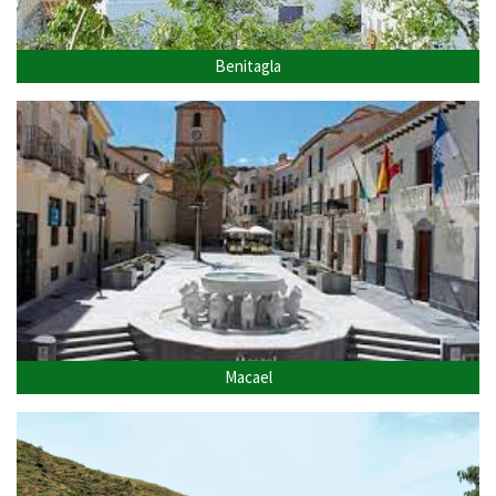
Benitagla
Macael