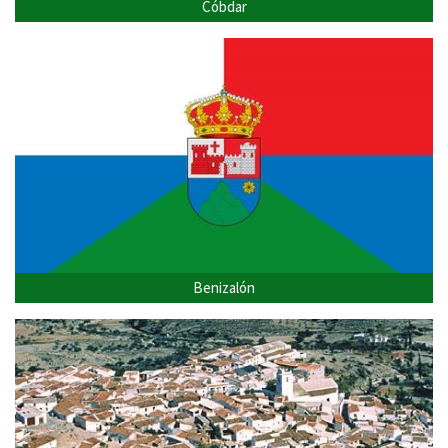
Cóbdar
Benizalón