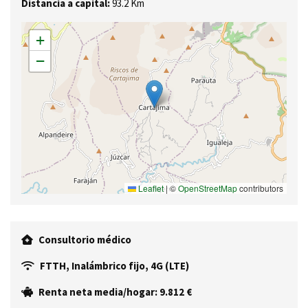
Distancia a capital:
93.2 Km
+
−
Leaflet
|
©
OpenStreetMap
contributors
Consultorio médico
FTTH, Inalámbrico fijo, 4G (LTE)
Renta neta media/hogar: 9.812 €