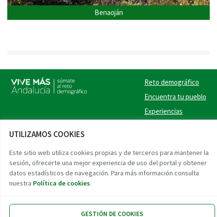
Benaoján
Reto demográfico
Encuentra tu pueblo
Experiencias
Contacto
UTILIZAMOS COOKIES
Twitter
Facebook
Instag
Link
Este sitio web utiliza cookies propias y de terceros para mantener la
sesión, ofrecerte una mejor experiencia de uso del portal y obtener
Accesibilidad
Aviso legal
Protección de datos
datos estadísticos de navegación. Para más información consulta
nuestra
Política de cookies
.
GESTIÓN DE COOKIES