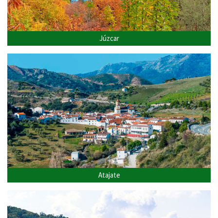
Júzcar
Atajate