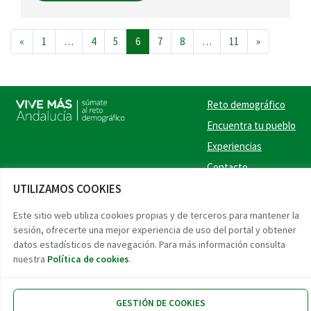
Navegación de entradas
«
1
…
4
5
6
7
8
…
11
»
Reto demográfico
Encuentra tu pueblo
Experiencias
Contacto
UTILIZAMOS COOKIES
Twitter
Facebook
Instag
Link
Este sitio web utiliza cookies propias y de terceros para mantener la
sesión, ofrecerte una mejor experiencia de uso del portal y obtener
Accesibilidad
Aviso legal
Protección de datos
datos estadísticos de navegación. Para más información consulta
nuestra
Política de cookies
.
GESTIÓN DE COOKIES