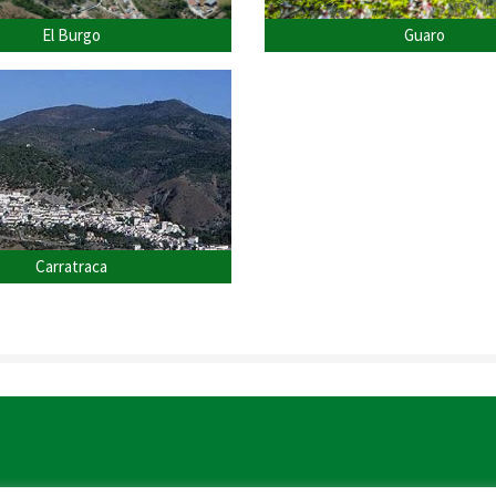
El Burgo
Guaro
Carratraca