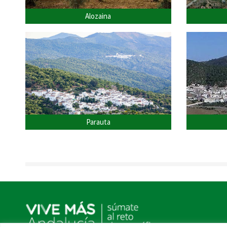
Alozaina
Parauta