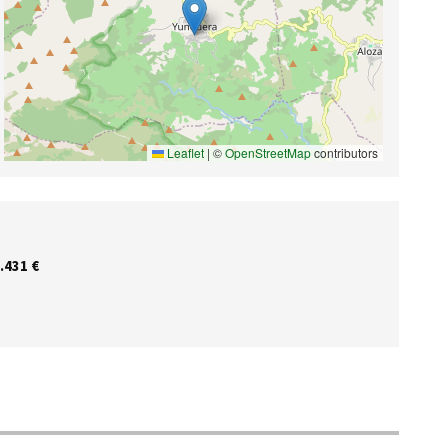
Leaflet
|
©
OpenStreetMap
contributors
.431 €