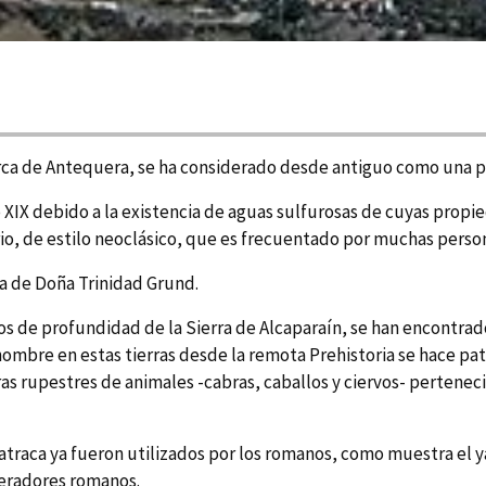
marca de Antequera, se ha considerado desde antiguo como una p
o XIX debido a la existencia de aguas sulfurosas de cuyas propie
io, de estilo neoclásico, que es frecuentado por muchas person
sa de Doña Trinidad Grund.
s de profundidad de la Sierra de Alcaparaí­n, se han encontra
l hombre en estas tierras desde la remota Prehistoria se hace p
s rupestres de animales -cabras, caballos y ciervos- pertenecie
traca ya fueron utilizados por los romanos, como muestra el y
peradores romanos.