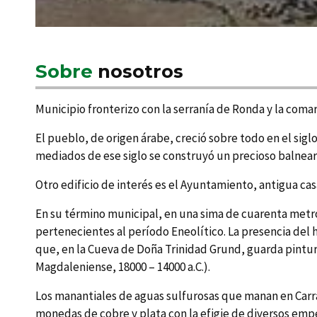
Sobre
nosotros
Municipio fronterizo con la serraní­a de Ronda y la co
El pueblo, de origen árabe, creció sobre todo en el sigl
mediados de ese siglo se construyó un precioso balnear
Otro edificio de interés es el Ayuntamiento, antigua ca
En su término municipal, en una sima de cuarenta metro
pertenecientes al perí­odo Eneolí­tico. La presencia de
que, en la Cueva de Doña Trinidad Grund, guarda pintura
Magdaleniense, 18000 – 14000 a.C.).
Los manantiales de aguas sulfurosas que manan en Carra
monedas de cobre y plata con la efigie de diversos em