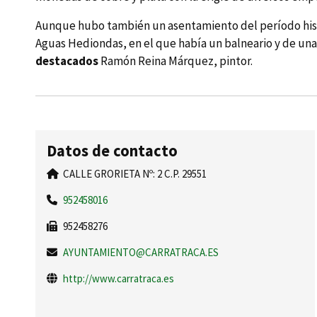
Aunque hubo también un asentamiento del perí­odo hispa
Aguas Hediondas, en el que habí­a un balneario y de una 
destacados
Ramón Reina Márquez, pintor.
Datos de contacto
CALLE GRORIETA Nº: 2 C.P. 29551
952458016
952458276
AYUNTAMIENTO@CARRATRACA.ES
http://www.carratraca.es