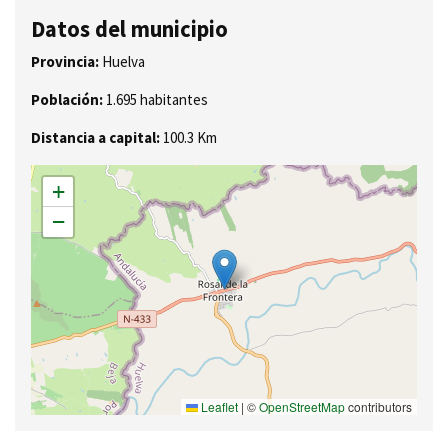
Datos del municipio
Provincia:
Huelva
Población:
1.695 habitantes
Distancia a capital:
100.3 Km
+
−
Leaflet
|
©
OpenStreetMap
contributors