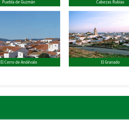
Puebla de Guzmán
Cabezas Rubias
El Cerro de Andévalo
El Granado