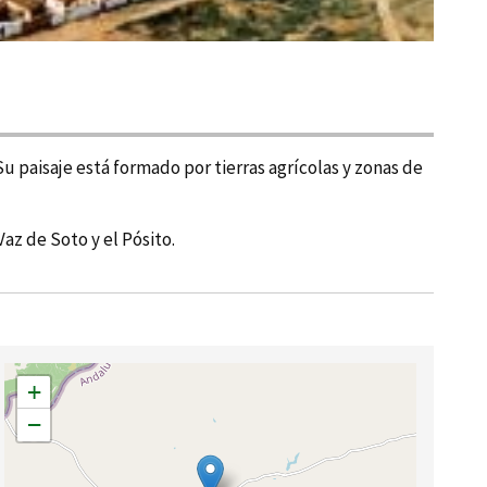
u paisaje está formado por tierras agrí­colas y zonas de
az de Soto y el Pósito.
+
−