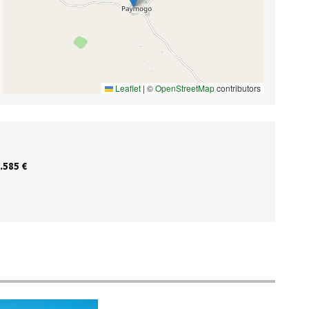
Leaflet
|
©
OpenStreetMap
contributors
.585 €