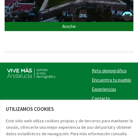
Aroche
Reto demográfico
Encuentra tu pueblo
Experiencias
Contacto
UTILIZAMOS COOKIES
Twitter
Facebook
Instag
Link
Este sitio web utiliza cookies propias y de terceros para mantener la
sesión, ofrecerte una mejor experiencia de uso del portal y obtener
Accesibilidad
Aviso legal
Protección de datos
datos estadísticos de navegación. Para más información consulta