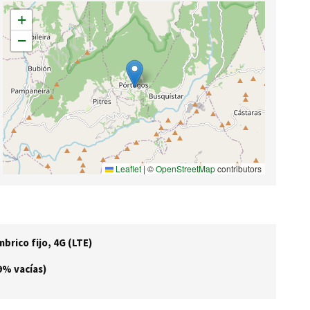
+
−
Leaflet
|
©
OpenStreetMap
contributors
brico fijo, 4G (LTE)
9% vacías)