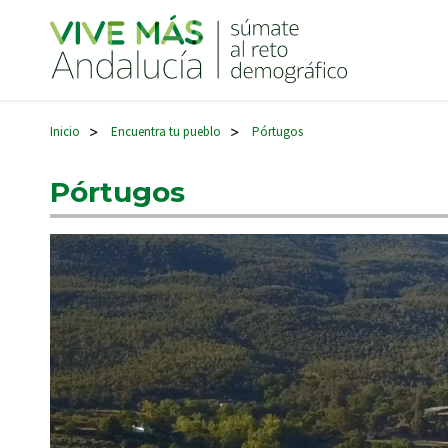
Navegación principal
Inicio
Encuentra tu pueblo
Pórtugos
>
>
Pórtugos