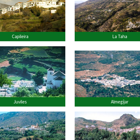
Capileira
La Taha
Juviles
Almegíjar