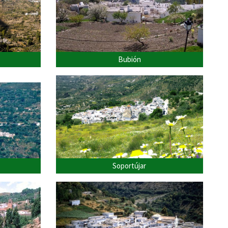
Bubión
Soportújar