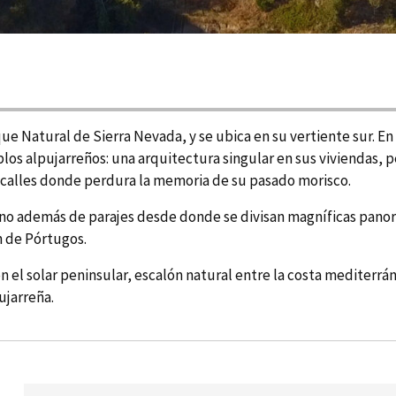
e Natural de Sierra Nevada, y se ubica en su vertiente sur. En 
eblos alpujarreños: una arquitectura singular en sus viviendas
s calles donde perdura la memoria de su pasado morisco.
no además de parajes desde donde se divisan magní­ficas panor
n de Pórtugos.
n el solar peninsular, escalón natural entre la costa mediterrá
pujarreña.