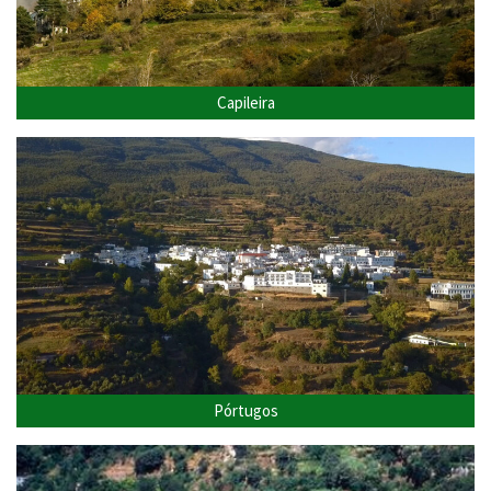
Capileira
Pórtugos