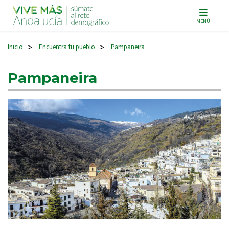
Navegación principal
MENÚ
Inicio
Encuentra tu pueblo
Pampaneira
>
>
Pampaneira