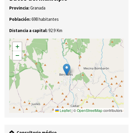
Provincia:
Granada
Población:
698 habitantes
Distancia a capital:
92.9 Km
+
−
Leaflet
|
©
OpenStreetMap
contributors
Consultorio médico