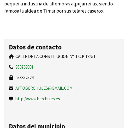
pequeña industria de alfombras alpujarreñas, siendo
famosa la aldea de Tí­mar por sus telares caseros.
Datos de contacto
CALLE DE LA CONSTITUCION Nº: 1 C.P. 18451
958769001
958852524
AYTOBERCHULES@GMAIL.COM
http://www.berchules.es
Datos del municipio