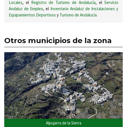
Locales
, el
Registro de Turismo de Andalucía
, el
Servicio
Andaluz de Empleo
, el
Inventario Andaluz de Instalaciones y
Equipamientos Deportivos
y
Turismo de Andalucía
.
Otros municipios de la zona
Alpujarra de la Sierra