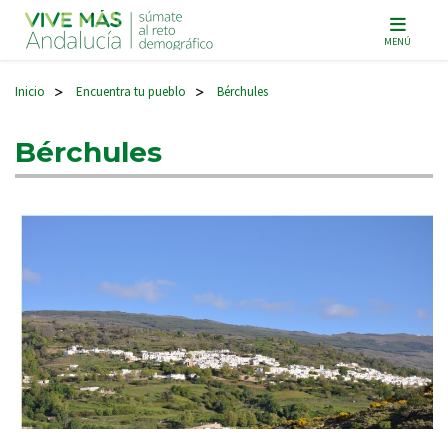
Navegación principal
MENÚ
Inicio
Encuentra tu pueblo
Bérchules
>
>
Bérchules