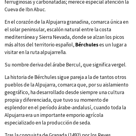
ferruginosas y carbonatadas; merece especial atención la
Cueva de Ibn Abuc.
En el corazón de la Alpujarra granadina, comarca única en
el solar peninsular, escalón natural entre la costa
mediterránea y Sierra Nevada, donde se alzan los picos
más altos del territorio español,
Bérchules
es un lugar a
visitar en la ruta alpujarreña.
Su nombre deriva del árabe Bercul, que significa vergel.
La historia de Bérchules sigue pareja a la de tantos otros
pueblos de la Alpujarra, comarca que, por su aislamiento
geográfico, ha desarrollado desde siempre una cultura
propia y diferenciada, que tuvo su momento de
esplendor en el perí­odo árabe-andalusí­, cuando toda la
Alpujarra era un importante emporio agrí­cola
especializado en la producción de seda.
Tras la conquista de Granada (1492) por los Reyes