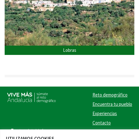
Lobras
Reto demográfico
Encuentra tu pueblo
Experiencias
Contacto
Twitter
Facebook
Instag
Link
UTILIZAMOS COOKIES