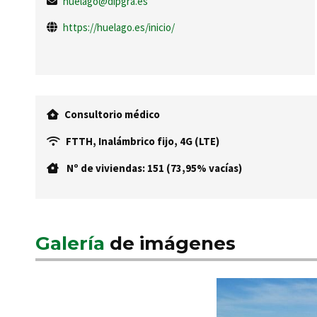
huelago@dipgra.es
https://huelago.es/inicio/
Consultorio médico
FTTH, Inalámbrico fijo, 4G (LTE)
Nº de viviendas: 151 (73,95% vacías)
Galería
de imágenes