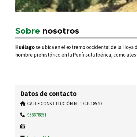
Sobre
nosotros
Huélago
se ubica en el extremo occidental de la Hoya de
hombre prehistórico en la Pení­nsula Ibérica, como ate
Datos de contacto
CALLE CONST ITUCIÓN Nº: 1 C.P. 18540
958678851