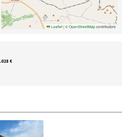
Leaflet
|
©
OpenStreetMap
contributors
.028 €