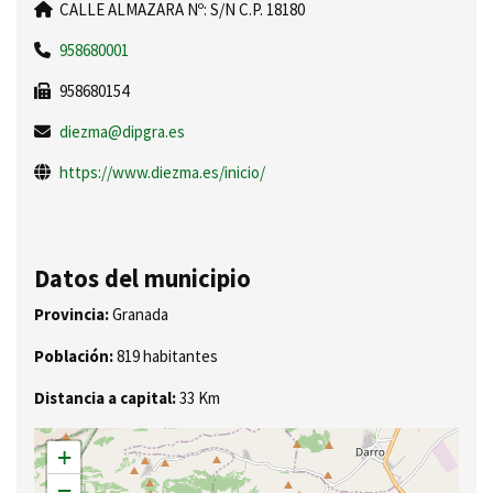
CALLE ALMAZARA Nº: S/N C.P. 18180
958680001
958680154
diezma@dipgra.es
https://www.diezma.es/inicio/
Datos del municipio
Provincia:
Granada
Población:
819 habitantes
Distancia a capital:
33 Km
+
−