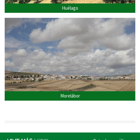
Huélago
Morelábor