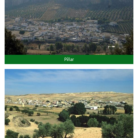
Píñar