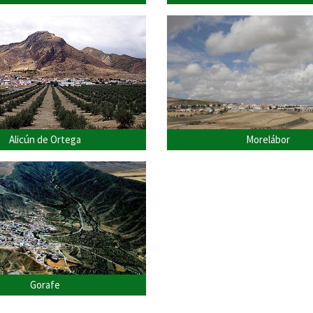
Alicún de Ortega
Morelábor
Gorafe