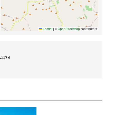
Leaflet
|
©
OpenStreetMap
contributors
.117 €