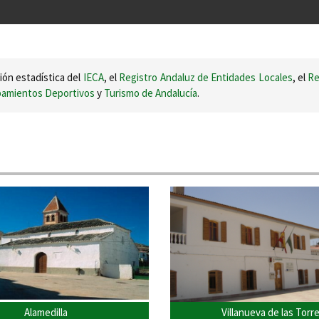
ión estadística del
IECA
, el
Registro Andaluz de Entidades Locales
, el
Re
ipamientos Deportivos
y
Turismo de Andalucía
.
Alamedilla
Villanueva de las Torr