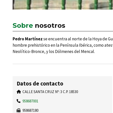
Sobre
nosotros
Pedro Martí­nez
se encuentra al norte de la Hoya de Gua
hombre prehistórico en la Pení­nsula Ibérica, como atest
Neolí­tico-Bronce, y los Dólmenes del Mencal.
Datos de contacto
CALLE SANTA CRUZ Nº: 3 C.P. 18530
958687001
958687180