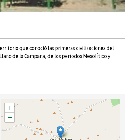
rritorio que conoció las primeras civilizaciones del
lano de la Campana, de los perí­odos Mesolí­tico y
+
−