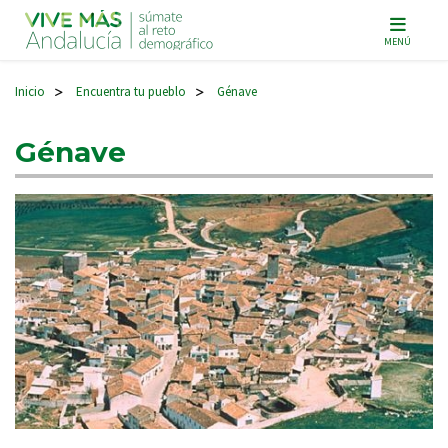
Navegación principal
MENÚ
Inicio
Encuentra tu pueblo
Génave
>
>
Génave