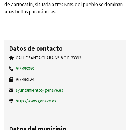
de Zarrocatí­n, situada a tres Kms. del pueblo se dominan
unas bellas panorámicas.
Datos de contacto
CALLE SANTA CLARA Nº: 8 C.P. 23392
953493053
953493124
ayuntamiento@genave.es
http://www.genave.es
Datos del municipio