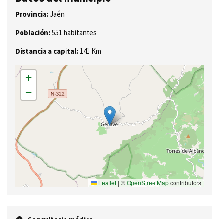
Provincia:
Jaén
Población:
551 habitantes
Distancia a capital:
141 Km
+
−
Leaflet
|
©
OpenStreetMap
contributors