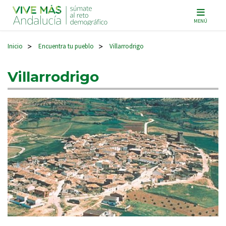
Navegación principal
MENÚ
Inicio
Encuentra tu pueblo
Villarrodrigo
>
>
Villarrodrigo