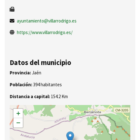
ayuntamiento@villarrodrigo.es
https://www.villarrodrigo.es/
Datos del municipio
Provincia:
Jaén
Población:
394 habitantes
Distancia a capital:
154.2 Km
+
−