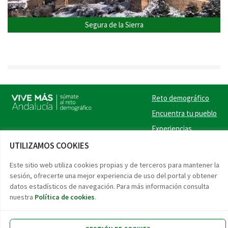
Segura de la Sierra
Reto demográfico
Encuentra tu pueblo
Experiencias
Contacto
UTILIZAMOS COOKIES
Twitter
Facebook
Instag
Link
Este sitio web utiliza cookies propias y de terceros para mantener la
sesión, ofrecerte una mejor experiencia de uso del portal y obtener
datos estadísticos de navegación. Para más información consulta
Accesibilidad
Aviso legal
Protección de datos
nuestra
Política de cookies
.