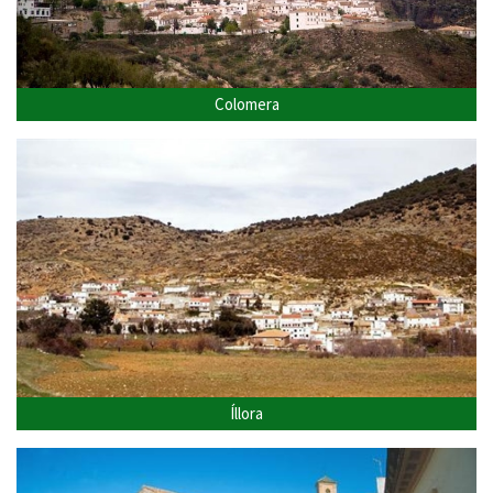
Colomera
Íllora