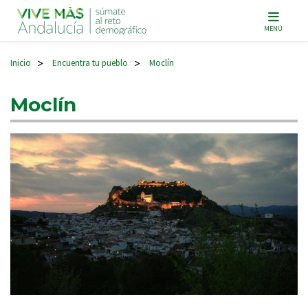
Navegación principal
MENÚ
Inicio
Encuentra tu pueblo
Moclín
>
>
Moclín