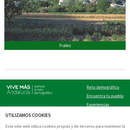
Frailes
Reto demográfico
Encuentra tu pueblo
Experiencias
Contacto
UTILIZAMOS COOKIES
Twitter
Facebook
Instag
Link
Este sitio web utiliza cookies propias y de terceros para mantener la