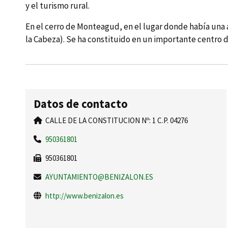
y el turismo rural.
En el cerro de Monteagud, en el lugar donde habí­a un
la Cabeza). Se ha constituido en un importante centro d
Datos de contacto
CALLE DE LA CONSTITUCION Nº: 1 C.P. 04276
950361801
950361801
AYUNTAMIENTO@BENIZALON.ES
http://www.benizalon.es