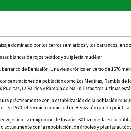
aisaje dominado por los cerros semiáridos y los barrancos, en 
asas blancas de rojos tejados y su iglesia mudéjar.
l barranco de Benizalón. Una vieja crónica en verso de 1676 m
oncentraciones de población como Los Medinas, Rambla de los P
s Puertas, La Parrica y Rambla de Marí­n. Estas tres últimas es
adura prácticamente con la estabilización de la población musu
éstos en 1570, el término municipal de Benizalón quedó práctic
nvejecida, la emigración de los años 60 hizo mella en su pobla
do actualmente con la repoblación, de árboles y plantas autóct