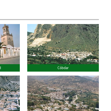
d
Cóbdar