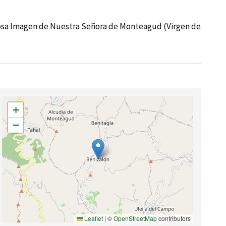
grosa Imagen de Nuestra Señora de Monteagud (Virgen de
+
−
Leaflet
|
©
OpenStreetMap
contributors