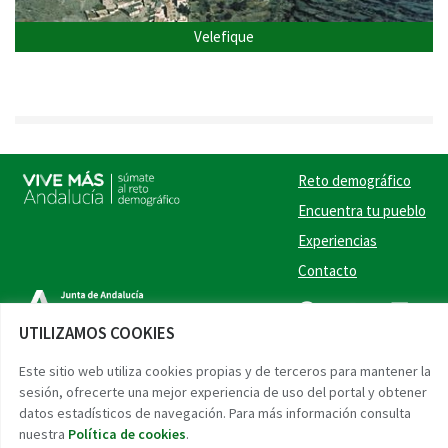
Velefique
Reto demográfico
Encuentra tu pueblo
Experiencias
Contacto
Twitter
Facebook
Instag
Link
UTILIZAMOS COOKIES
Accesibilidad
Aviso legal
Protección de datos
Este sitio web utiliza cookies propias y de terceros para mantener la
sesión, ofrecerte una mejor experiencia de uso del portal y obtener
datos estadísticos de navegación. Para más información consulta
nuestra
Política de cookies
.