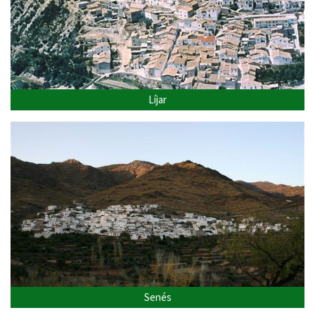
Líjar
Senés