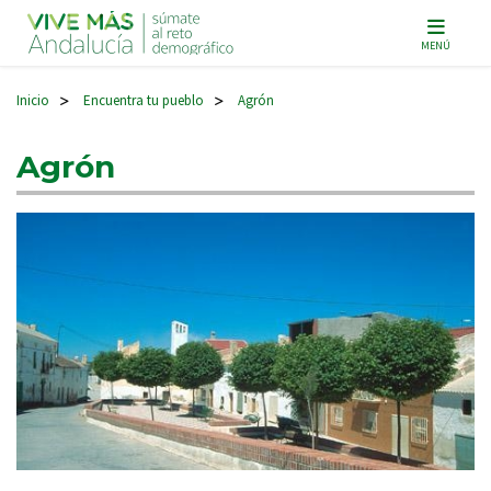
Navegación principal
MENÚ
Inicio
Encuentra tu pueblo
Agrón
>
>
Agrón