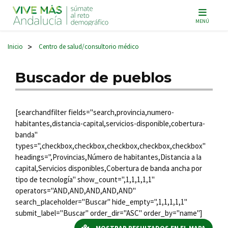
Navegación principal
MENÚ
Inicio
Centro de salud/consultorio médico
>
Buscador de pueblos
[searchandfilter fields="search,provincia,numero-
habitantes,distancia-capital,servicios-disponible,cobertura-
banda"
types=",checkbox,checkbox,checkbox,checkbox,checkbox"
headings=",Provincias,Número de habitantes,Distancia a la
capital,Servicios disponibles,Cobertura de banda ancha por
tipo de tecnología" show_count=",1,1,1,1,1"
operators="AND,AND,AND,AND,AND"
search_placeholder="Buscar" hide_empty=",1,1,1,1,1"
submit_label="Buscar" order_dir="ASC" order_by="name"]