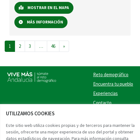
MOSTRAR EN EL MAPA
MÁS INFORMACIÓN
Navegación de entradas
1
2
3
…
46
»
Reto demográfico
Encuentra tu pueblo
Experiencias
Contacto
UTILIZAMOS COOKIES
Twitter
Facebook
Instag
Link
Este sitio web utiliza cookies propias y de terceros para mantener la
sesión, ofrecerte una mejor experiencia de uso del portal y obtener
Accesibilidad
Aviso legal
Protección de datos
datos estadísticos de navegación. Para más información consulta