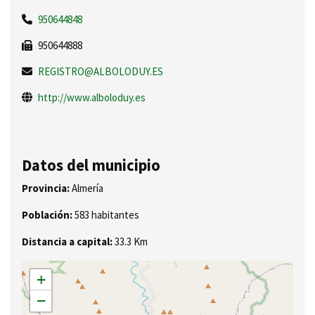
950644848
950644888
REGISTRO@ALBOLODUY.ES
http://www.alboloduy.es
Datos del municipio
Provincia:
Almería
Población:
583 habitantes
Distancia a capital:
33.3 Km
+
−