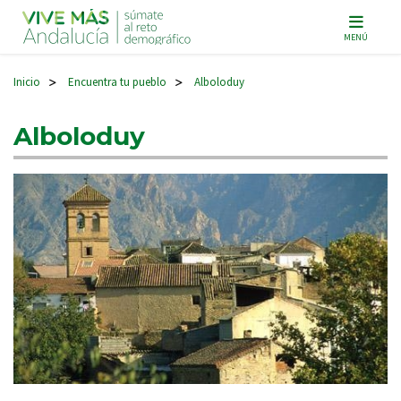
Navegación principal
MENÚ
Inicio
Encuentra tu pueblo
Alboloduy
>
>
Alboloduy