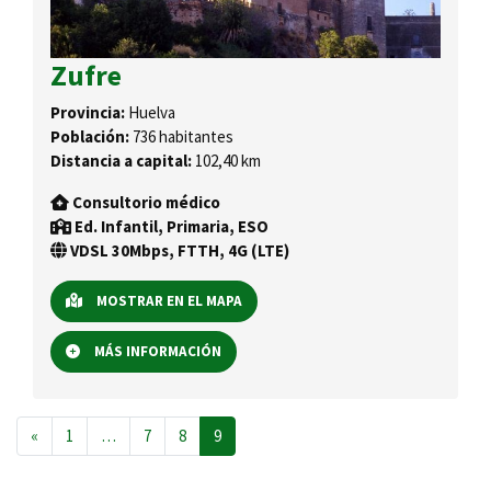
Zufre
Provincia:
Huelva
Población:
736 habitantes
Distancia a capital:
102,40 km
Consultorio médico
Ed. Infantil, Primaria, ESO
VDSL 30Mbps, FTTH, 4G (LTE)
MOSTRAR EN EL MAPA
MÁS INFORMACIÓN
Navegación de entradas
«
1
…
7
8
9