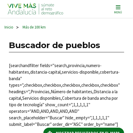
Navegación principal
MENÚ
Inicio
Más de 100 km
>
Buscador de pueblos
[searchandfilter fields="search,provincia,numero-
habitantes,distancia-capital,servicios-disponible,cobertura-
banda"
types=",checkbox,checkbox,checkbox,checkbox,checkbox"
headings=",Provincias,Número de habitantes,Distancia a la
capital,Servicios disponibles,Cobertura de banda ancha por
tipo de tecnología" show_count=",1,1,1,1,1"
operators="AND,AND,AND,AND,AND"
search_placeholder="Buscar" hide_empty=",1,1,1,1,1"
submit_label="Buscar" order_dir="ASC" order_by="name"]