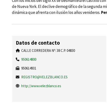
Con los inicios del siglo XX se desmantela el castillo c
de Nueva York. El declive demográfico de la segunda mit
dinámica que afrenta con ilusión los años venideros.
Pe
Datos de contacto
CALLE CORREDERA Nº: 38 C.P. 04830
950614800
950614931
REGISTRO@VELEZBLANCO.ES
http://www.velezblanco.es