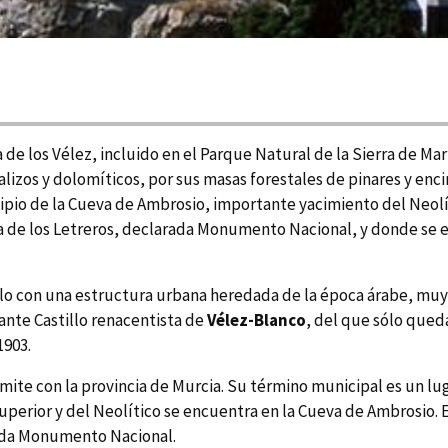
a de los Vélez, incluido en el Parque Natural de la Sierra de Ma
izos y dolomí­ticos, por sus masas forestales de pinares y enci
pio de la Cueva de Ambrosio, importante yacimiento del Neolí­t
eva de los Letreros, declarada Monumento Nacional, y donde se e
o con una estructura urbana heredada de la época árabe, muy 
ante Castillo renacentista de
Vélez-Blanco
, del que sólo queda
1903.
 lí­mite con la provincia de Murcia. Su término municipal es un
Superior y del Neolí­tico se encuentra en la Cueva de Ambrosio. 
rada Monumento Nacional.