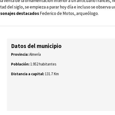
on la venta de la ornamentación interior a un anticuario francés
ad del siglo, se empieza a parar hoy dí­a e incluso se observa
rsonajes destacados
Federico de Motos, arqueólogo.
Datos del municipio
Provincia:
Almería
Población:
1.952 habitantes
Distancia a capital:
131.7 Km