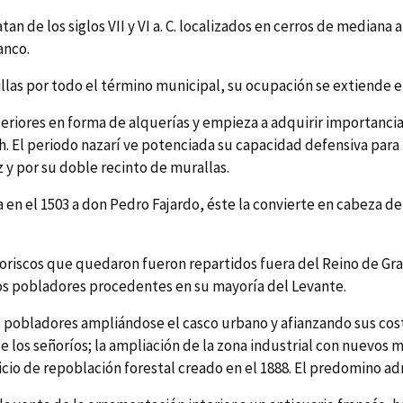
n de los siglos VII y VI a. C. localizados en cerros de mediana a
anco.
llas por todo el término municipal, su ocupación se extiende en 
riores en forma de alquerí­as y empieza a adquirir importancia 
 periodo nazarí­ ve potenciada su capacidad defensiva para ref
 y por su doble recinto de murallas.
la en el 1503 a don Pedro Fajardo, éste la convierte en cabeza de 
moriscos que quedaron fueron repartidos fuera del Reino de Gr
tos pobladores procedentes en su mayorí­a del Levante.
vos pobladores ampliándose el casco urbano y afianzando sus c
de los señorí­os; la ampliación de la zona industrial con nuevos m
rvicio de repoblación forestal creado en el 1888. El predomino a