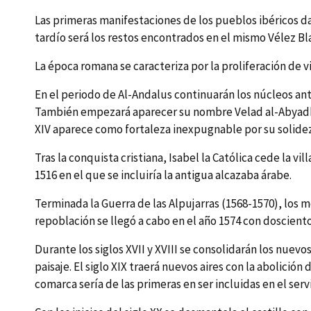
Las primeras manifestaciones de los pueblos ibéricos data
tardí­o será los restos encontrados en el mismo Vélez Bl
La época romana se caracteriza por la proliferación de vi
En el periodo de Al-Andalus continuarán los núcleos ante
También empezará aparecer su nombre Velad al-Abyadh. El
XIV aparece como fortaleza inexpugnable por su solidez
Tras la conquista cristiana, Isabel la Católica cede la vil
1516 en el que se incluirí­a la antigua alcazaba árabe.
Terminada la Guerra de las Alpujarras (1568-1570), los 
repoblación se llegó a cabo en el año 1574 con doscien
Durante los siglos XVII y XVIII se consolidarán los nue
paisaje. El siglo XIX traerá nuevos aires con la abolición 
comarca serí­a de las primeras en ser incluidas en el se