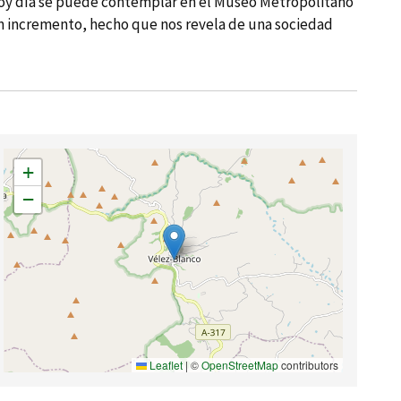
, hoy dí­a se puede contemplar en el Museo Metropolitano
 un incremento, hecho que nos revela de una sociedad
+
−
Leaflet
|
©
OpenStreetMap
contributors