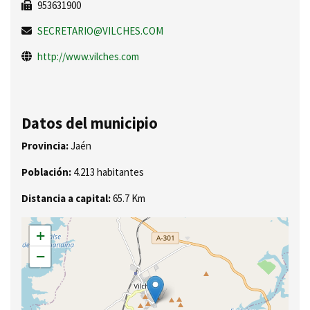
953631900
SECRETARIO@VILCHES.COM
http://www.vilches.com
Datos del municipio
Provincia:
Jaén
Población:
4.213 habitantes
Distancia a capital:
65.7 Km
+
−