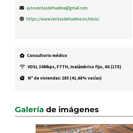
aytoventasdehuelma@gmail.com
https://www.ventasdehuelma.es/inicio/
Consultorio médico
VDSL 30Mbps, FTTH, Inalámbrico fijo, 4G (LTE)
Nº de viviendas: 285 (41,68% vacías)
Galería
de imágenes