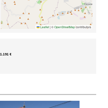
Leaflet
|
©
OpenStreetMap
contributors
1.191 €