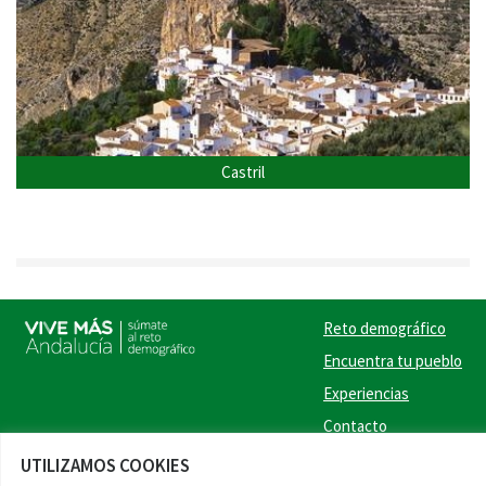
Castril
Reto demográfico
Encuentra tu pueblo
Experiencias
Contacto
UTILIZAMOS COOKIES
Twitter
Facebook
Instag
Link