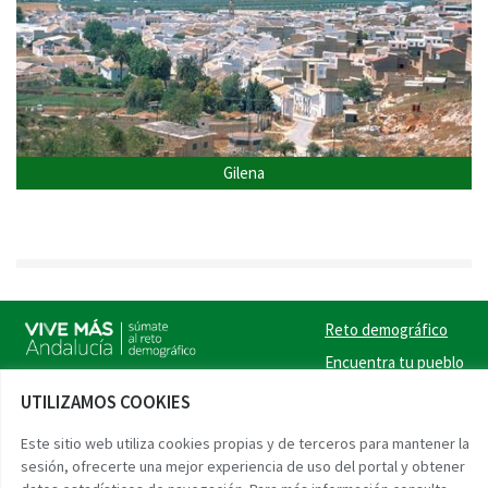
Gilena
Reto demográfico
Encuentra tu pueblo
Experiencias
UTILIZAMOS COOKIES
Contacto
Este sitio web utiliza cookies propias y de terceros para mantener la
sesión, ofrecerte una mejor experiencia de uso del portal y obtener
Twitter
Facebook
Instag
Link