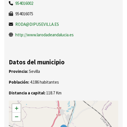
954016002
954016075
RODA@DIPUSEVILLA.ES
http://www.larodadeandalucia.es
Datos del municipio
Provincia:
Sevilla
Población:
4.186 habitantes
Distancia a capital:
118.7 Km
+
−