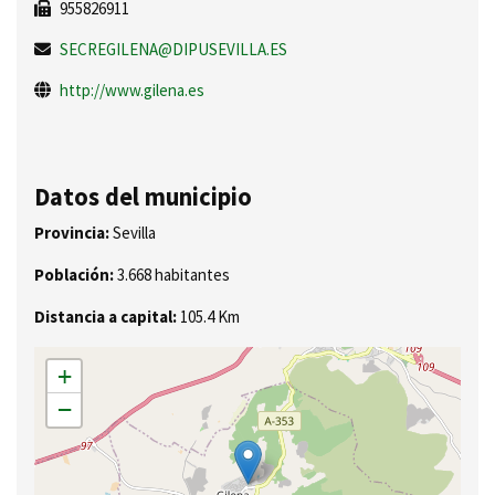
955826911
SECREGILENA@DIPUSEVILLA.ES
http://www.gilena.es
Datos del municipio
Provincia:
Sevilla
Población:
3.668 habitantes
Distancia a capital:
105.4 Km
+
−