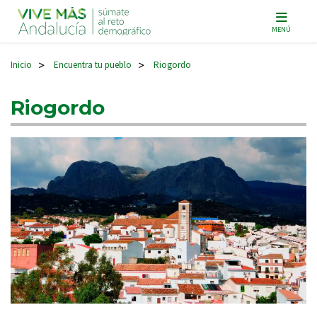
Navegación principal
MENÚ
Inicio
Encuentra tu pueblo
Riogordo
>
>
Riogordo