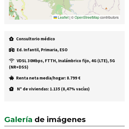
Leaflet
|
©
OpenStreetMap
contributors
Consultorio médico
Ed. Infantil, Primaria, ESO
VDSL 30Mbps, FTTH, Inalámbrico fijo, 4G (LTE), 5G
(NR+DSS)
Renta neta media/hogar: 8.799 €
Nº de viviendas: 1.135 (8,47% vacías)
Galería
de imágenes