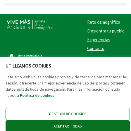
Reto demográfico
Encuentra tu pueblo
Experiencias
Contacto
Twitter
Facebook
Instag
Link
UTILIZAMOS COOKIES
Accesibilidad
Aviso legal
Protección de datos
Este sitio web utiliza cookies propias y de terceros para mantener la
sesión, ofrecerte una mejor experiencia de uso del portal y obtener
datos estadísticos de navegación. Para más información consulta
nuestra
Política de cookies
.
GESTIÓN DE COOKIES
ACEPTAR TODAS