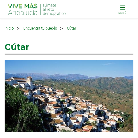
Navegación principal
MENÚ
Inicio
Encuentra tu pueblo
Cútar
>
>
Cútar