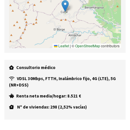
Leaflet
|
©
OpenStreetMap
contributors
Consultorio médico
VDSL 30Mbps, FTTH, Inalámbrico fijo, 4G (LTE), 5G
(NR+DSS)
Renta neta media/hogar: 8.521 €
Nº de viviendas: 298 (2,52% vacías)