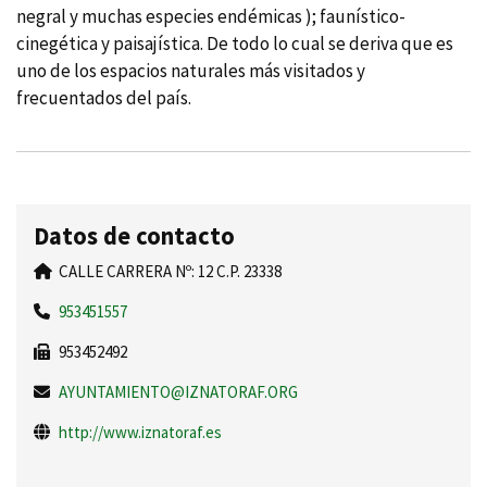
negral y muchas especies endémicas ); fauní­stico-
cinegética y paisají­stica. De todo lo cual se deriva que es
uno de los espacios naturales más visitados y
frecuentados del paí­s.
Datos de contacto
CALLE CARRERA Nº: 12 C.P. 23338
953451557
953452492
AYUNTAMIENTO@IZNATORAF.ORG
http://www.iznatoraf.es