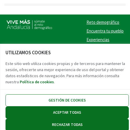
Reto demográfico
Encuentra tu pueblo
Experiencias
Contacto
UTILIZAMOS COOKIES
Twitter
Facebook
Instag
Link
Este sitio web utiliza cookies propias y de terceros para mantener la
sesión, ofrecerte una mejor experiencia de uso del portal y obtener
datos estadísticos de navegación. Para más información consulta
Accesibilidad
Aviso legal
Protección de datos
nuestra
Política de cookies
.
GESTIÓN DE COOKIES
ACEPTAR TODAS
RECHAZAR TODAS