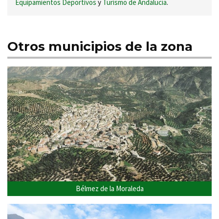
Equipamientos Deportivos
y
Turismo de Andalucía
.
Otros municipios de la zona
Bélmez de la Moraleda