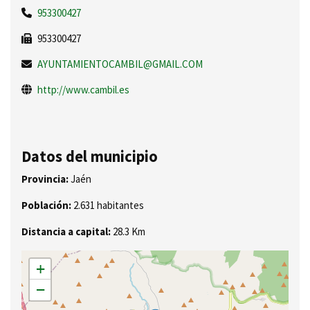
953300427
953300427
AYUNTAMIENTOCAMBIL@GMAIL.COM
http://www.cambil.es
Datos del municipio
Provincia:
Jaén
Población:
2.631 habitantes
Distancia a capital:
28.3 Km
+
−