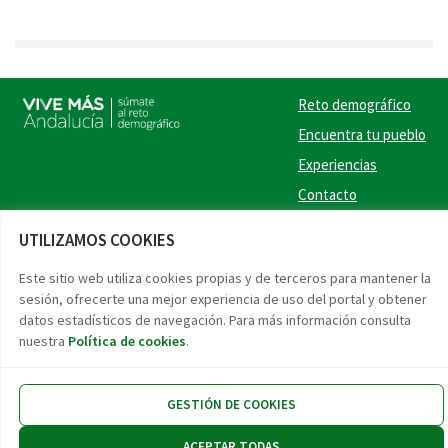
Reto demográfico
Encuentra tu pueblo
Experiencias
Contacto
Twitter
Facebook
Instag
Link
UTILIZAMOS COOKIES
Este sitio web utiliza cookies propias y de terceros para mantener la
Accesibilidad
Aviso legal
Protección de datos
sesión, ofrecerte una mejor experiencia de uso del portal y obtener
datos estadísticos de navegación. Para más información consulta
nuestra
Política de cookies
.
GESTIÓN DE COOKIES
ACEPTAR TODAS